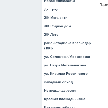
Новая Елизаветка
Парол
Дарград
ЖК Мега сити
ЖК Родной дом
ЖК Лето
район стадиона Краснодар
/ ККБ
ул. Солнечная/Московская
ул. Петра Метальникова
ул. Кирилла Россинского
Западный обход
Немецкая деревня
Красная площадь / Энка
Витаминкомбинат